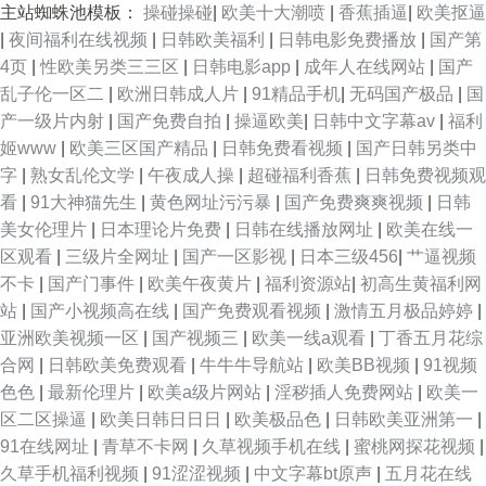
主站蜘蛛池模板：
操碰操碰
|
欧美十大潮喷
|
香蕉插逼
|
欧美抠逼
|
夜间福利在线视频
|
日韩欧美福利
|
日韩电影免费播放
|
国产第
4页
|
性欧美另类三三区
|
日韩电影app
|
成年人在线网站
|
国产
乱子伦一区二
|
欧洲日韩成人片
|
91精品手机
|
无码国产极品
|
国
产一级片内射
|
国产免费自拍
|
操逼欧美
|
日韩中文字幕av
|
福利
姬www
|
欧美三区国产精品
|
日韩免费看视频
|
国产日韩另类中
字
|
熟女乱伦文学
|
午夜成人操
|
超碰福利香蕉
|
日韩免费视频观
看
|
91大神猫先生
|
黄色网址污污暴
|
国产免费爽爽视频
|
日韩
美女伦理片
|
日本理论片免费
|
日韩在线播放网址
|
欧美在线一
区观看
|
三级片全网址
|
国产一区影视
|
日本三级456
|
艹逼视频
不卡
|
国产门事件
|
欧美午夜黄片
|
福利资源站
|
初高生黄福利网
站
|
国产小视频高在线
|
国产免费观看视频
|
激情五月极品婷婷
|
亚洲欧美视频一区
|
国产视频三
|
欧美一线a观看
|
丁香五月花综
合网
|
日韩欧美免费观看
|
牛牛牛导航站
|
欧美BB视频
|
91视频
色色
|
最新伦理片
|
欧美a级片网站
|
淫秽插人免费网站
|
欧美一
区二区操逼
|
欧美日韩日日日
|
欧美极品色
|
日韩欧美亚洲第一
|
91在线网址
|
青草不卡网
|
久草视频手机在线
|
蜜桃网探花视频
|
久草手机福利视频
|
91涩涩视频
|
中文字幕bt原声
|
五月花在线