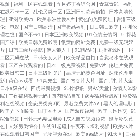
视频
|
福利一区在线观看
|
五月婷丁香综合网
|
青草青91
|
福利
在线不卡一区
|
乱伦另类一区
|
亚洲日韩欧美偷拍
|
日本高清伦
理
|
亚洲欧美va
|
欧美非洲性爱A片
|
黄色的免费网址
|
香港三级
伦理电影
|
国产日韩高清
|
国产极品福利
|
日日韩日欧美
|
亚洲伦
理在线
|
国产不卡1
|
日本亚洲欧美视频
|
91色情激情网
|
91探花
国产综
|
欧美日韩免费影院
|
很黄的网站免费
|
免费一级无码婬
片
|
日韩三级片导航
|
伊人狼人干
|
91精品啪
|
主播资源网
|
一区
二区无码在线
|
日韩美女大片
|
欧美精品自拍
|
自慰喷水在线观
看
|
国产在线观看的
|
日本一级免费视频
|
免费v片
|
伦理片免费
|
欧美日韩二
|
日本三级叼嘿片
|
高清无码黄色网址
|
深夜伦理电
影
|
黄色av观看
|
91秦先生
|
国产青春片大片
|
国产武打片大全
|
日本a级在线
|
四虎最新视频
|
91操狠狠
|
男AV天堂
|
激情人体影
院
|
午夜福利视频无码
|
国内精品自拍
|
欧美福利资源站
|
免费福
利在线视频
|
变态另类第3页
|
最新免费大片a∨
|
黑人伦理电影
|
欧美弄下面喷潮
|
国丁香五月
|
国产深夜福利
|
欧美玉足足交
|
91
综合视频
|
日韩无码精品电影
|
成人自拍视频免费
|
嫩草影院黄
色
|
人妖另类综合
|
在线91起碰
|
午夜不卡福利视频
|
欧美aⅴ片
|
在线观看日韩国产
|
尤物视频在线
|
欧美aaa级片
|
91天堂
|
自拍