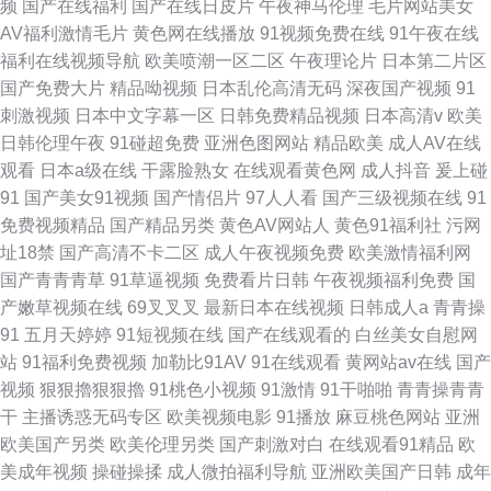
频
国产在线福利
国产在线日皮片
午夜神马伦理
毛片网站美女
AV福利激情毛片
黄色网在线播放
91视频免费在线
91午夜在线
福利在线视频导航
欧美喷潮一区二区
午夜理论片
日本第二片区
国产免费大片
精品呦视频
日本乱伦高清无码
深夜国产视频
91
刺激视频
日本中文字幕一区
日韩免费精品视频
日本高清v
欧美
日韩伦理午夜
91碰超免费
亚洲色图网站
精品欧美
成人AV在线
观看
日本a级在线
干露脸熟女
在线观看黄色网
成人抖音
爰上碰
91
国产美女91视频
国产情侣片
97人人看
国产三级视频在线
91
免费视频精品
国产精品另类
黄色AV网站人
黄色91福利社
污网
址18禁
国产高清不卡二区
成人午夜视频免费
欧美激情福利网
国产青青青草
91草逼视频
免费看片日韩
午夜视频福利免费
国
产嫩草视频在线
69叉叉叉
最新日本在线视频
日韩成人a
青青操
91
五月天婷婷
91短视频在线
国产在线观看的
白丝美女自慰网
站
91福利免费视频
加勒比91AV
91在线观看
黄网站av在线
国产
视频
狠狠擼狠狠擼
91桃色小视频
91激情
91干啪啪
青青操青青
干
主播诱惑无码专区
欧美视频电影
91播放
麻豆桃色网站
亚洲
欧美国产另类
欧美伦理另类
国产刺激对白
在线观看91精品
欧
美成年视频
操碰操揉
成人微拍福利导航
亚洲欧美国产日韩
成年