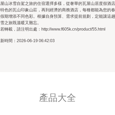
瓦屋山冰雪自駕之旅的住宿選擇多樣，從奢華的瓦屋山居度假酒
到特色的瓦山印象山莊，再到經濟的商務酒店，每種都能為您的
節假期增添不同色彩。根據自身預算、需求提前規劃，定能讓這
冰雪之旅既溫暖又難忘。
若轉載，請注明出處：http://www.f605k.cn/product/55.html
新時間：2026-06-19 06:42:03
產品大全