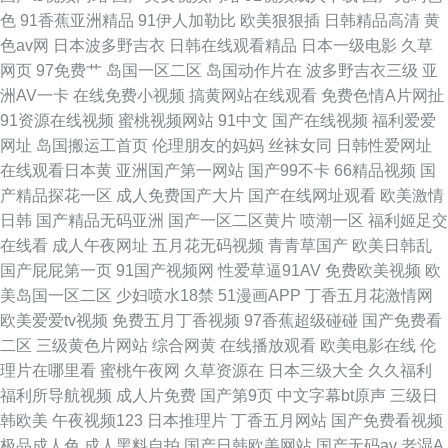
色
91香蕉亚洲精品
91伊人加勒比
欧美狠狠插
日韩精品高清
黄
色av网
日本波多野吉衣
日韩在线观看精品
日本一级电影
久草
网页
97免费艹
岛国一区二区
岛国动作片在
波多野吉衣三级
亚
洲AV一卡
在线免费小视频
搞黄网站在线观看
免费色情A片网扯
91资源在线视频
蜜桃视频网站
91中文
国产在线视频
福利爱爱
网址
岛国搬运工首页
伦理朋友的妈妈
丝袜女同
日韩性爱网址
在线观看日本黄
亚洲国产第一网站
国产99不卡
66精品视频
国
产精品探花一区
成人免费国产大片
国产在线网址观看
欧美激情
日韩
国产精品无码亚洲
国产一区二区黄片
喷潮一区
福利姬足交
在线看
成人午夜网址
五月花无码视频
青青草国产
欧美日韩乱
国产屁屁第一页
91国产视频网
性爱草逼91AV
免费欧美视频
欧
美岛国一区二区
少妇喷水18禁
51漫画APP
丁香五月花激情网
欧美爱爱tv视频
免费五月丁香视频
97香蕉超级碰碰
国产免费看
二区
三级黄色片网站
综合网黄
在线播放观看
欧美电影在线
伦
理片在哪里看
蜜桃午夜网
久草资源在
日本三级大全
久久福利
福利所导航视频
成人片免费
国产第9页
中文字幕bt原声
三级日
韩欧美
午夜视频123
日本推理片
丁香五月网站
国产免费看视频
极品成人色
成人黑料自拍
国产日韩欧美网站
国产无码av
老湿A