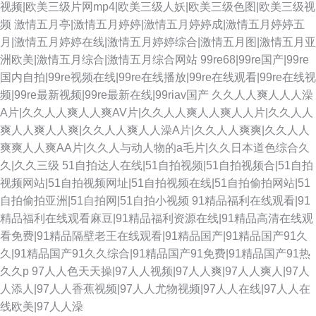
视频|欧美三级片网mp4|欧美三级人妖|欧美三级色图|欧美三级视
频
激情五月亭|激情五月婷婷|激情五月婷婷成|激情五月婷婷五
月|激情五月婷婷在线|激情五月婷婷综合|激情五月图|激情五月亚
洲欧美|激情五月综合|激情五月综合网站
99re68|99re国产|99re
国内自拍|99re视频在线|99re在线播放|99re在线观看|99re在线视
频|99re最新视频|99re最新在线|99riav国产
久久人人爽人人人澡
A片|久久人人爽人人爽AV片|久久人人爽人人爽人人片|久久人人
爽人人爽人人爽|久久人人爽人人澡A片|久久人人爽爽|久久人人
爽爽人人爽AA片|久久人与动人物的a毛片|久久日本道色综合久
久|久久三级
51自拍达人在线|51自拍视频|51自拍视频合|51自拍
视频网站|51自拍视频网址|51自拍视频在线|51自拍偷拍网站|51
自拍偷拍亚洲|51自拍网|51自拍小视频
91精品福利在线观看|91
精品福利在线观看麻豆|91精品福利资源在线|91精品高清在线观
看免费|91精品隔壁老王在线观看|91精品国产|91精品国产91久
久|91精品国产91久久综合|91精品国产91免费|91精品国产91热
久久p
97人人色天天操|97人人视频|97人人爽|97人人爽人|97人
人添人|97人人香蕉视频|97人人尤物视频|97人人在线|97人人在
线欧美|97人人澡