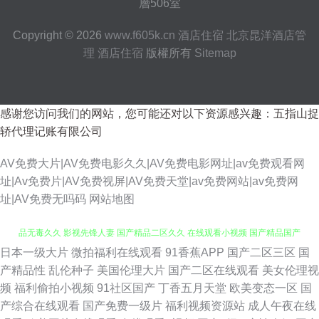
層506室
Copyright © 2026
www.f605k.cn
酒店住宿
北京昆洋酒店管
理
酒店住宿
版權所有
Sitemap
感谢您访问我们的网站，您可能还对以下资源感兴趣：五指山捉
轿代理记账有限公司
AV免费大片|AV免费电影久久|AV免费电影网址|av免费观看网
址|Av免费片|AV免费视屏|AV免费天堂|av免费网站|av免费网
址|AV免费无吗码
网站地图
日本一级大片
微拍福利在线观看
91香蕉APP
国产二区三区
国
超碰免费人妻97 亚洲网站hnp 三级网址国产 国内AV 91ncom男C女 国产精
产精品性
乱伦种子
美国伦理大片
国产二区在线观看
美女伦理视
频
福利偷拍小视频
91社区国产
丁香五月天堂
欧美变态一区
国
品无毒久久 影视先锋人妻 国产精品二区久久 在线观看小视频 国产精品国产
产综合在线观看
国产免费一级片
福利视频资源站
成人午夜在线