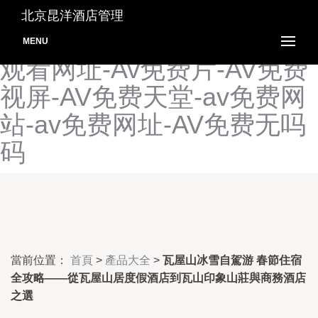
AV免费大片-AV免费电影久
北京昆洋酒店管理
久-AV免费电影网址-av免费
MENU
观看网址-Av免费片-AV免费
视屏-AV免费天堂-av免费网
站-av免费网址-AV免费无吗
码
當前位置：
首頁
>
產品大全
>
瓦屋山冰雪自駕游 春節住宿
全攻略——從瓦屋山居度假酒店到瓦山印象山莊與商務酒店
之選