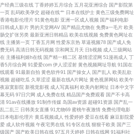
产经典三级在线
丁香婷婷五月综合
五月花亚洲综合
国产影院第
网 乱乱无码 五月丁香网站首页 男人的天堂狠狠干 九热免费视频播放 精品优
一页
乱码欧美孕交
超碰在线艹
日本在线护士
黄色三级免费网址
香港电影伦理片
91黄色电影
亚洲一区成人视频
国产福利电影
物 国产精品成人国产乱 导航福利精品 www91线路一 豆花视频午夜场 东方
日韩成人影片
男的天堂网AV
国产精品尤物在
免费a一毛片
欧美
肠交扩张另类
最新亚洲日韩精品
欧美在线视频
免费黄色网址在
Va黑人 成人福利在线免费观看 国产婷婷自拍 国产精品久久国产丰满 福利社
线
主播第一页
丁香五月网
性爱东京热
草逼视频78
国产成人免
费无码
高清日韩无码视频
宗和网五月天
日b视频
成人三级网站
区免费啊啊视频 国产成人久久精品 东京热精品超碰 国产精品密久久 福利片
在
主播福利姬h在线
国产精一精二区
基情涩涩网
51漫画成人
丁
香5月综合网
91爱爱com
伊人涩涩射
黄色视频网址导航
91国在
200 成人午夜无码福利 狠狠肏艹 精品一期二期在线 精品动漫一二区 黄站在
线观看
91最新自拍
黄色软件91
国产操女人
国产乱人
欧美乱欲
视频
超碰吃瓜
久草涩涩
最新在线A片网址
黄色视屏网站
欧美午
线观看91 玖玖热老司机 狼窝福利导航 成人在线观看你懂的 午夜麻豆多人福
夜寂寞影院
新视觉影视
成人写真福利
欧美内射网址
日本中文字
幕无码
97日穴网
成人免费在线
精品国产免费观看
国产不卡高
利 成人91破解版 熟女飢渴一區 91网站链接 老湿机私人 91官网在线观看 国
清
91av在线播放
91制作传媒
岛国av资源
超碰91资源
国产乱一
乱二乱三
日韩美女直播
91尤物69
蜜桃午夜激情
免费伦理电影
产精品色 五月天av资源男人网 99秦先生在线视频 青青草极品 精品四虎不卡
日本电影伦理片
黄瓜视频成人
性爱婷婷
爱豆在线看
麻豆影院爱
爱
成人软件视频
午夜宅男在线
91专区在线
狠狠干欧美
国产三
91成人黄色电影大全 91制作视频宅男在线观看 伊人成人色网 高清性爱炮图
级国产
国产欧美日韩在线
97五月天婷婷
日韩在线网
91福利社