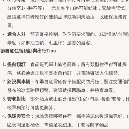
分鐘至1小時不等），尤其冬季山路可能結冰，駕駛需謹慎
建議選擇口碑較好的連鎖品牌或新開業酒店，以確保服務質
量。
適合人群
：預算嚴格控制、對住宿要求簡約、或計劃結合周
景點（如柳江古鎮、七里坪）游覽的游客。
節自駕住宿預訂與出行Tips
提前預訂
：春節是瓦屋山旅游高峰，所有類型住宿都可能爆
滿，務必通過正規平臺提前預訂，并電話確認入住細節。
路況與車輛
：冬季自駕需確保車輛配備防滑鏈，關注交通部
發布的冰雪路段預警。建議選擇四驅車，并檢查車況。
套餐對比
：部分酒店或山莊會推出“住宿+門票+餐飲”套餐，
較單獨預訂可能更劃算。
保暖與安全
：無論選擇哪種住宿，都需確認供暖設備完好。
區夜間溫度極低，需備足羽絨服、手套等防寒物品。