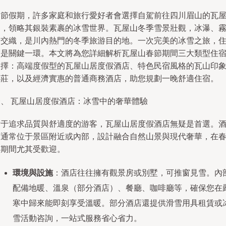
春節假期，許多家庭和旅行愛好者會選擇自駕前往四川眉山的瓦
山，領略其銀裝素裹的冰雪世界。瓦屋山冬季雪景壯觀，冰瀑、
凇交織，是川內熱門的冬季旅游目的地。一次完美的冰雪之旅，
宿是關鍵一環。本文將為您詳細解析瓦屋山春節期間三大類型住
選擇：高端度假型的瓦屋山居度假酒店、特色民宿風格的瓦山印
山莊，以及經濟實惠的普通商務酒店，助您規劃一晚舒適住宿。
一、 瓦屋山居度假酒店：冰雪中的奢華體驗
對于追求品質與舒適度的游客，瓦屋山居度假酒店無疑是首選。
店通常位于景區附近或內部，設計融合自然山景與現代奢華，在
節期間尤其受歡迎。
環境與設施
：酒店往往擁有觀景房或別墅，可推窗見雪。內
配備地暖、溫泉（部分酒店）、餐廳、咖啡廳等，確保您在
寒中歸來能即刻享受溫暖。部分酒店還提供滑雪用具租賃或
雪活動咨詢，一站式服務省心省力。