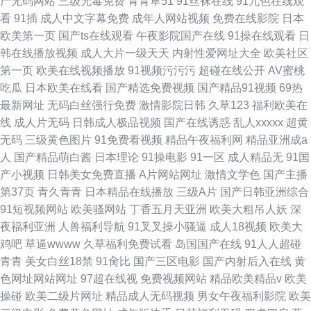
产无码网站
三级无毒免费
青青草51
91丝袜在线
91九色在线观
看
91插
成人中文字幕免费
成年人网站视频
免费在线影院
日本
欧美第一页
国产ts在线观看
午夜影院国产在线
91操在线观看
日
韩在线播放视频
成人大片一级天天
内射性爱网址大全
欧美社区
第一页
欧美在线视频播放
91视频污污污
超碰在线公开
AV蜜桃
吃瓜
日本欧美在线看
国产精选免费视频
国产精品91视频
69热
最新网址
无码白丝强行免费
激情影院日韩
久草123
福利欧美在
线
成人片无码
日韩成人极品视频
国产在线诱惑
乱人xxxxx
超黄
无码
三级黄色图片
91免费看视频
精品午夜福利网
精品亚洲成a
人
国产精品萌白酱
日本理论
91操电影
91一区
成人精品无
91国
产小视频
日韩美女免费直播
A片网站网址
激情文学色
国产主播
第37页
青久青青
日本精品在线播放
三级A片
国产日韩亚洲综合
91短视频网站
欧美骚网站
丁香五月天亚洲
欧美大粗吊人妖
深
夜福利亚洲
人兽福利导航
91叉叉操小骚逼
成人18视频
欧美大
鸡吧
草逼wwww
久草福利免费试看
岛国国产在线
91人人超碰
青青
美女白丝18禁
91肏比
国产三区电影
国产内射后入在线
黄
色网址网站网址
97超在线视
免费视频网站
精品欧美精品v
欧美
操碰
欧美二级片网址
精品成人无码视频
男女午夜福利影院
欧美