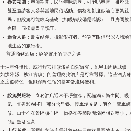
春節氛圍
：春節期間，民宿年味濃厚，可能貼春聯、掛燈籠
甚至邀請客人參與當地民俗活動。價格相對度假酒店更為親
民，但設施可能較為基礎（如暖氣設備需確認），且房間數
有限，同樣需盡早預訂。
適合人群
：朋友結伴、攝影愛好者、預算有限但想深入體驗
地生活的旅行者。
三、 普通商務酒店：經濟實用的便捷之選
對于注重性價比、或行程安排緊湊的自駕游客，瓦屋山周邊城鎮
（如洪雅縣、柳江古鎮）的普通商務酒店是可靠選擇。這些酒店
缺乏度假特色，但能保障住宿的基本舒適與便利。
設施與服務
：商務酒店通常干凈整潔，配備獨立衛生間、暖
氣、電視和Wi-Fi，部分含早餐。停車場充足，適合自駕車
放。由于不在景區核心區，價格在春節期間漲幅相對較小，
預訂靈活性高。
出行考慮
：選擇此類酒店需計算好每日前往景區的車程（約3