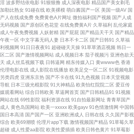
淫
波多野结依电影
91狠狠撸
成人深夜电影
精品国产美女剃毛
资源网 国产精品一区一区 尤物视频网址 黑料资源总站 影音先锋一区资源av
加勒比熟女
91碰在线
欧美裸模
萌白酱国产一区
美国一级AV
国
产人在线成免费
免费黄色A片网址
微拍福利国产视频
国产人成
久草久草热资源 91观看链接 美女足交网站 91看操片 久久看久久做 91撸啊
无码视频
国产原创区色花堂
在线免费黄A片
久草福利
乱伦家庭
成人午夜免费视频
人妖射精
国产屁屁
国产精品天干天
国产精品
撸欧洲 久久伊人av一起 91情爱网址 欧美性爱原创第一页 97资源站人妻 丝
午夜一区
中文字幕无码人妻
日本不卡二区
国产日韩91
久草福
利视频网
91日日夜夜91
超碰碰天天操
91草草酒店视频
韩日一
瓜av 草草豆花社区 夜色网址 福利影院啪啪啪AV 亚洲Av无吗观看 成人五级
区二区
国产激情视频网站
成人视频日本
茄子视频污
亚洲色欲天
天
成人丝瓜视频下载
日韩逼网
精东传媒入口
黄wwww色
香港
片论理 中文字幕人妻有码在线 久久超碰成人 91青椒草莓蜜桃 欧美日韩第一
伦理电影在线
成人影院在线播放
欧美足交一区二区
91视频电影
另类四虎
亚洲东京热
国产不卡在线
91九色视频
日本天堂视频
色 91在线播放免费视频 熟女91九色 不卡视频一下 夜夜撸亚洲東熱 久久视网
导航
日本三级光棍影院
91大神精品
欧美怡红院院二区
爱豆传
媒观看网站
综合日韩欧美
草逼网首页
国产日韩精品91
91视频
91 91视频在线观看视频 日本二三二区精品专区 豆花9I网在线看 伊人福利导
网站在线
69性影院
福利资源在线
91自拍最新网址
青青草国产
成人
黄色岛国网站
欧美一xxxxx
欧美gayv
91色情激情网
中国韩
航 国产精品综合网 91传媒熊猫 久肏肏肏 AV管网 四虎黄色片 成人AU网站在
国日本高清
国产国产一区
亚洲欧洲成人
日韩在线
久久国产影视
综合
欧美69潮喷
伦理片app下载
激情视频国产精品
91草莓久草
线观看 香蕉国产 国产91原创视频综合 91操操操 久久精品欧美麻豆 91久久
超碰
成人性爱aa影院
欧美性爱插插
欧美日韩色黄片
91草莓影