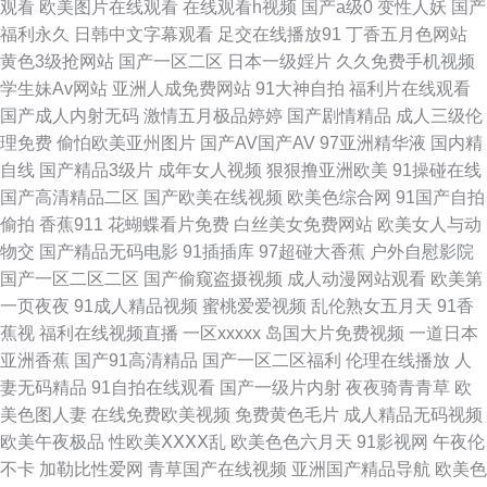
观看
欧美图片在线观看
在线观看h视频
国产a级0
变性人妖
国产
高清 91次元刺激 另类性爱综合 91美女91短视频 内射黑丝女神 91视频逼网
福利永久
日韩中文字幕观看
足交在线播放91
丁香五月色网站
黄色3级抢网站
国产一区二区
日本一级婬片
久久免费手机视频
站 欧美综合在线123 AV五码 五月花激情 东方成人影库 性欧美第三页 草草干
学生妹Av网站
亚洲人成免费网站
91大神自拍
福利片在线观看
国产成人内射无码
激情五月极品婷婷
国产剧情精品
成人三级伦
干福利网站 91精东传媒网站 91老司机视频影院 欧美性生活网址18页 ts92伪
理免费
偷怕欧美亚州图片
国产AV国产AV
97亚洲精华液
国内精
自线
国产精品3级片
成年女人视频
狠狠撸亚洲欧美
91操碰在线
娘网 日韩无码红杏视频 ts92伪娘网 日韩理论在线观看 A草资源在线 日韩一
国产高清精品二区
国产欧美在线视频
欧美色综合网
91国产自拍
偷拍
香蕉911
花蝴蝶看片免费
白丝美女免费网站
欧美女人与动
二片区做爱Av 欧美91海角视频 超碰福利所导航 亚洲精品蜜桃成人 国产视频
物交
国产精品无码电影
91插插库
97超碰大香蕉
户外自慰影院
国产一区二区二区
国产偷窥盗摄视频
成人动漫网站观看
欧美第
一列表一17 九一福利社 91超碰在线五月 久久di 91福利导航青青草 狠狠干天
一页夜夜
91成人精品视频
蜜桃爱爱视频
乱伦熟女五月天
91香
蕉视
福利在线视频直播
一区xxxxx
岛国大片免费视频
一道日本
天干 91福利官 九九成人视频 91传媒视频免费在线观看 后入妹妹 91叉插叉
亚洲香蕉
国产91高清精品
国产一区二区福利
伦理在线播放
人
妻无码精品
91自拍在线观看
国产一级片内射
夜夜骑青青草
欧
黄色网入口站链接 91V在线 久操视频在线 91超碰在线人人 精品女人久久 最
美色图人妻
在线免费欧美视频
免费黄色毛片
成人精品无码视频
欧美午夜极品
性欧美ⅩⅩⅩⅩ乱
欧美色色六月天
91影视网
午夜伦
新福利网址91 精品福利在线 最新国产伊人久久 国产一本在线 影音先锋av色
不卡
加勒比性爱网
青草国产在线视频
亚洲国产精品导航
欧美色