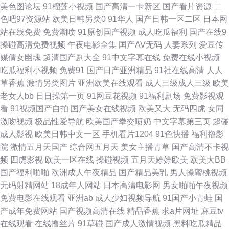
美色图论坛
91榴莲小视频
国产高清一卡新区
国产看片资源
二
91五区 日韩在线色图观看 成人超碰 亚洲衣衣在线视频精品 精品免费电影伦
色吧97资源站
欧美日韩另类0
91华人
国产日韩一区二区
日本网
站在线免费
免费潮喷
91原创国产视频
成人吃瓜福利
国产在线9
理 黄色片免费在线观看 亚洲天堂视频网站 91晚间福利社 深夜福利一区 东方
操碰高清免费视频
午夜电影全集
国产AV无码
人妻系列
爱豆传
媒倩女幽魂
超清国产剧大全
91中文字幕在线
免费在线小视频
AV正在进入 影音先锋中文字幕资源 久久视久久 91网站免费在线观看 亚韩
吃瓜福利小视频
免费91
国产日产亚洲精品
91社在线高清
人人
草香蕉
激情另类图片
亚洲欧美在线观看
成人三级成人三级
欧美
TV视频 激情丁香社区 久久蜜桃麻豆 91色狼老熟女 日韩论理 成人香蕉tv网站
老女人bb
日日操第一页
91网豆花视频
91福利剧场
免费影视观
看
91视频国产自拍
国产美女在线视频
欧美又大
无码四虎
女同
91叉叉 人妖日人妖 www99热色 夜夜骑家庭影院 久久偷拍 老司机视频导航
激吻视频
极品性爱导航
欧美国产拳交喷奶
中文字幕第三页
超碰
成人影视
欧美日韩中文一区
手机看片1204
91色快播
福利撸影
网站 91在线色色 婷婷丁香花一区 国产传媒视频在线看 91大神福利视频网 青
院
激情五月天国产
综合网五月天
美女主播青草
国产高清不卡视
频
四虎影视
欧美一区在线
操碰视频
五月天婷婷欧美
欧美大BB
青草TV av人人摸人人摸 91草网站 欧美乱大交做爰性AV 超碰人妻在线91
国产福利啪啪
欧洲成人午夜精品
国产精品美乳
男人操蜜桃视频
无码射精网站
18成年人网站
日本高清电影网
男女啪啪午夜视频
91ncom免费网 老司机91福利在线 97大香蕉伊人 午夜剧场在线免费视频 黑
免费电影在线观看
亚洲ab
成人少妇视频导航
91国产小青蛙
国
产成年免费网站
国产视频高清在线
精品香蕉
求a片网址
麻豆tv
丝美女9178 91视频牛牛 天天影院日韩 国产有码 91露脸熟女 日韩精品无码
在线观看
在线撸丝片
91草碰
国产成人激情视频
黑料吃瓜精品