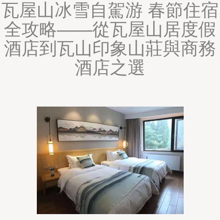
瓦屋山冰雪自駕游 春節住宿
全攻略——從瓦屋山居度假
酒店到瓦山印象山莊與商務
酒店之選