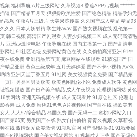
视频
福利导航
A片三级网站
久草视频8
香蕉APP污视频
艹艹艹
麻豆AV 亚洲伊人变态中文字幕 高清自慰成人 91精品在线观看国产 www情
插逼
国产精品五月天
狠狠操欧美性爱
国产绝色精品
精品孕妇无
码视频
午夜A片三级片
天美果冻传媒
久久国产成人精品
精品93
色五月天 深爱婷婷婷网 91综合视频 欧美日韩人妻精品中字 91色女啪啪 玖玖
久久久
日本人妖射精
学生妹avav
国产熟女视频在线
乱伦第一
页
韩日视频
高清国产剧观看
人妻少妇视频二区
成人无码高清毛
视频香蕉 91av网址导航大全 国产精品高潮久久 在线中文字幕网站日韩 国产
片
亚洲av激情电影
午夜导航在线
国内主播第一页
国产高清电
影网址
91社区论坛
免费网站黄色在线
久久偷拍高清亚洲
91午
精品国产A片视屏 亚洲久久一本 东方AV亚洲性爱 亚州一本道色 啊v视频在线
夜在线免费
亚洲精品第五页
麻豆网站在线观看
91精选国产
国
产精品亚洲
黄色三级成年
五月天婷婷爱
国产不卡小视频
AV色
观看 91豆花视频 九一视频色综合 91伦理聚合 欧美人妖网站 91九色熟女旧
哟哟
亚洲天堂丁香五月
91社网
美女视频黄全免费
国产精品第
一页国
另类区另类欧美
欧美色图乱伦小说
免费成人软件
黄色网
板 黄色极品网站蓝莓视频 91大片在线播放 久久麻豆精品店 91黄色电影 久久
址视频播放
国产日产美产精品
成人午夜视频
伦理视频网站
黄色
18禁网站
亚洲无码视频在线
成人无码看片
91原创社区
伦理电
免费毛片 91黑丝在线视频 九热色色 91超碰天堂
影香港
成人免费
蜜桃91色色
A片视频网
国产自在线
操欧美老
女人
人人97综合精品
岛国免费
国产无码一二
蜜桃tv网站入口
国产第66页
另类国产在线
熟女自拍偷拍
青青久视频
久草新视
频在线
激情深爱欧美激情
91视频官网国产
狠狠操-91
91我要操
国产ts视频网站
国产美女视频网站
91视频成人下载
国产无码色