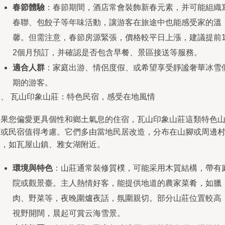
春節體驗
：春節期間，酒店常會裝飾新春元素，并可能組織
春聯、包餃子等年味活動，讓游客在旅途中也能感受家的溫
馨。但需注意，春節房源緊張，價格較平日上漲，建議提前1
2個月預訂，并確認是否包含早餐、景區接送等服務。
適合人群
：家庭出游、情侶度假、或希望享受靜謐奢華冰雪
期的游客。
二、 瓦山印象山莊：特色民宿，感受在地風情
如果您偏愛更具個性和鄉土氣息的住宿，瓦山印象山莊這類特色
莊或民宿值得考慮。它們多由當地民居改造，分布在山腳或周邊
鎮，如瓦屋山鎮、雅女湖附近。
環境與特色
：山莊通常裝修質樸，可能采用木質結構，帶有
院或觀景臺。主人熱情好客，能提供地道的農家菜肴，如臘
肉、野菜等，夜晚圍爐夜話，氛圍親切。部分山莊位置較高
視野開闊，晨起可賞云海雪景。