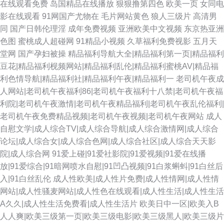
在线观看免费
岛国精品在线播放
狠狠撸第四色
欧美一页
女同电
影在线观看
91网国产尤物在
毛片网站黄色
狼人三级片
高清男
同
国产日韩伦理淫
成年免费视频
亚洲欧美中文视频
东京热亚洲
色图
蜜桃成人超碰网
91精品小视频
久草福利免费视影
五月天
堂网
国产孕妇被操
精品福利导航大全|精品福利第一页|精品福利
豆花|精品福利枧频网站|精品福利乱伦|精品福利蜜桃AV|精品福
利色情导航|精品福利社|精品福利午夜|精品福利一
老司机午夜成
人网站|老司机午夜福利86|老司机午夜福利十八禁|老司机午夜福
利院|老司机午夜激情|老司机午夜精品福利|老司机午夜乱伦福利|
老司机午夜免费精品视频|老司机午夜视频|老司机午夜网站
成人
自慰文学|成人综合TV|成人综合导航|成人综合激情网|成人综合
论坛|成人综合女|成人综合色网|成人综合社区|成人综合天天影
院|成人综合网
91爱上碰|91爱社影院|91爱视频|91爱在线播
放|91爱综合|91暗网喷水自慰|91凹凸视频|91白浆蝌蚪|91白丝后
入|91白丝乱伦
成人性欧美|成人性片免费|成人性情网|成人性情
网站|成人性骚麦网站|成人性色在线观看|成人性生活|成人性生活
A久久|成人性生活免费看|成人性生活片
欧美日中一区|欧美入B
人人爽|欧美三级第一页|欧美三级电影|欧美三级黑人|欧美三级片