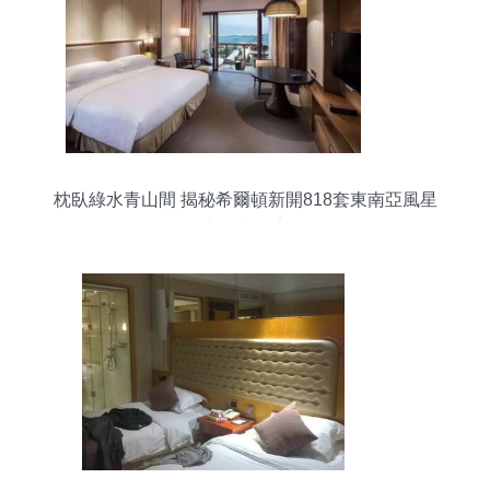
枕臥綠水青山間 揭秘希爾頓新開818套東南亞風星
空泡池酒店