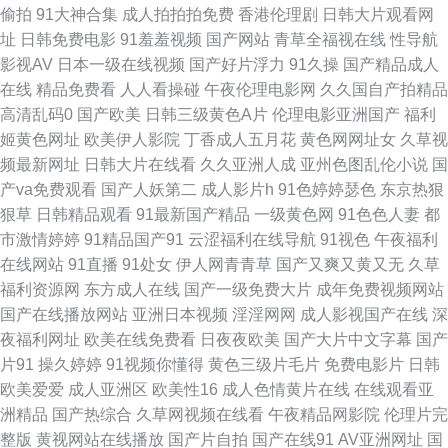
偷拍
91大神合集
成人拍拍拍免费
香港伦理剧
日韩大片观看网
一 传媒视频网站 91传媒小视频 内射极品小美女 99在线这里只有精品 欧美日
址
日韩免费电影
91羞羞视频
国产网站
青草全福视在线
性导航
影视AV
日本一级在线视频
国产好片浮力
91久操
国产精品成人
韩国产a视频 国产高潮国产精品久久 91美鲍 婷婷六月se 91精品国产91久久
在线
精品免费看
人人看操碰
午夜伦理电影网
久久国自产拍精品
高清乱码0
国产欧美
日韩三级黄色A片
伦理电影亚洲国产
福利
日韩操逼一区二区 青青草91 黑丝av中出在线播放 AV不卡在线播放 中文字幕
姬黄色网址
欧美伊人影院
丁香成人五月花
黄色网网址女
久草视
频最新网址
日韩大片在线看
久久亚洲人成
亚州色图乱伦小说
国
人妻一区二区 麻豆羞羞答答 97AV色导航 伊人在线香蕉久9 久久香蕉网av 95
产va免费观看
国产人妖第二
成人影片h
91色婷婷瑟色
东京热狠
狠草
日韩精品观看
91最新国产精品
一级黄色网
91色色人妻
都
国产高清自拍 亚洲不卡一二 久久曰成人 99精品在这里 中文福利导航 美欧日
市激情婷婷
91精品国产91
云涩福利在线导航
91视色
午夜福利
在线网站
91直播
91处女
伊人网青青草
国产又爽又黄又无
久草
韩av 97啪啪 一区二区不卡熟妇 狼伊人久久 91原创大神在线地址 亚洲一二
福利资源网
东方成人在线
国产一级免费大片
成年免费视频网站
国产在线播放网站
亚洲日本视频
淫淫网网
成人影视国产在线
深
区 久久快播 大香蕉人人在线免费 91久久久 影音先锋亚洲电影18 免费黄色品
夜福利网址
欧美在线免费看
日夜夜欧美
国产大片中文字幕
国产
片91
操久婷婷
91视频你懂得
黄色三级片毛片
免费电影片
日韩
尚在线 AV大香蕉伊人 1024在线国产在线 欧美人妖网站 超碰日本片 91九色
欧美爱爱
成人亚洲区
欧美性16
成人色情黄片在线
在线观看亚
洲精品
国产热综合
久草网视频在线看
午夜精品网影院
伦理片完
蝌蚪绿帽人妻 五月婷婷蜜桃在线 九九伦理免费宅男 91在线观 亚洲另类小说
整版
黄视网站在线播放
国产片自拍
国产在线91
AV亚洲网址
国