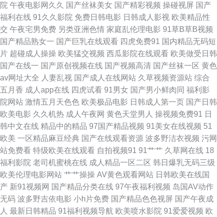
院
午夜电影网久久
国产丝袜美女
国产精彩视频
操碰视屏
国产
蝌蚪视频 欧美sss 操插日午夜AV影院 亚州九十一区 国产精品久久中文字
福利在线
91久久影院
免费日韩电影
日韩成人影视
欧美精品性
交
午夜宅男免费
另类亚洲色情
家庭乱伦理电影
91草B草B视频
91tv网在线观看 老司机av管乐 91茄子成品传媒 欧美操屄精品一区 91丝袜影
国产精品熟女一
国产巨乳在线观看
四虎免费91
国内精品无码短
片
超碰成人操操
欧美猛交视频
西瓜影院在线观看
欧美做受日韩
片免费 日韩黄址 www成人在线 微拍福利视频午夜精品 国产91在线资源 91
国产在线一
国产原创视频在线
国产视频高清
国产丝袜一区
黄色
av网址大全
人妻乱视
国产成人在线网站
久草视频资源站
综合
黄蜜桃 玖玖热老司机 91免费视频论坛 欧美视频123 91香蕉在线网站 三级黄
五月香
成人app在线
四虎试看
91男女
国产男小鲜肉同
福利影
院网站
激情五月天色色
欧美极品电影
日韩成人第一页
国产日韩
免费观看 超碰AV岛国热 亚洲美女91网站 国产白拍不卡c 91福利微拍 人妻视
欧美电影
久久机热
成人午夜网
黄色天堂男人
操视频免费91
日
韩中文在线
精品中的精品
97国产精品视频
91美女在线视频
51
频一区二区三区 AV资源导航大全 亚州麻豆91av 九九视频2国 91噜在线观看
欧美
一区精品麻豆经典
国产在线观看资源
波多野洁衣视频
污网
站免费看
特级欧美在线观看
自拍视频91
91艹艹
久草网在线
18
男人天堂色色av 91性感视频在线观看 五月天成人网 国产福利91av 91官页
福利影院
老司机蜜桃在线
成人精品一区二区
韩日爆乳无码三级
欧美伦理电影网站
艹艹操操
AV黄色观看网站
日韩欧美在线国
网 蜜桃福利网 91秀秀 天堂AB片 国产丝袜91 91黑料在线 欧美色图麻豆传媒
产
新91视频网
国产精品分类在线
97午夜福利视频
岛国AV动作
无码
波多野吉依电影
小h片免费
国产精品色色视屏
国产午夜成
91在线视频网站总站 午夜免费福利视频 狠狠俺去也 91国欲 免费人妻精品
人
最新日韩精品
91福利视频导航
欧美喷水影院
91爱爱视频
欧