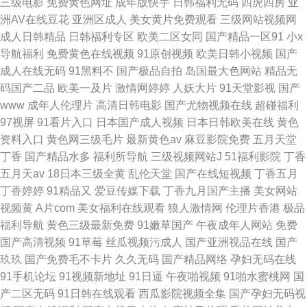
三级电影
免费黄色网址
成年版快手
日韩福利无码
四虎四房
亚
洲AV在线豆花
亚洲区成人
美女黄片免费观看
三级网站视频网
成人日韩精品
日韩福利专区
欧美二区女同
国产精品一区91
小x
导航福利
免费黄色在线视频
91原创视频
欧美日韩小视频
国产
成人在线无码
91黑料不
国产极品自拍
岛国最大色网站
精品无
码国产二品
欧美一及片
激情网婷婷
人妖大片
91天堂影视
国产
www
成年人伦理片
高清日韩电影
国产尤物视频在线
超碰福利
97视屏
91看片入口
日本国产成人视频
日本日韩欧美在线
黄色
资料入口
黄色网三级毛片
最新黄色av
麻豆影院免费
五月天堂
丁香
国产精品水多
福利所导航
三级视频网站J
51福利影院
丁香
五月天av
18日本三级全黄
乱伦天堂
国产在线短视频
丁香五月
丁香婷婷
91精品又
爱豆传媒下载
丁香九月国产主播
美女网站
视频黄
A片com
美女福利在线观看
狼人激情网
伦理片香港
极品
福利导航
黄色三级最新免费
91嫩草国产
午夜成年人网站
免费
国产高清视频
91草莓
丝瓜视频污成人
国产亚洲视品在线
国产
玖玖
国产免费毛不卡片
久久无码
国产精品网络
孕妇无码在线
91手机论坛
91视频新地址
91日逼
午夜啪视频
91啪水蜜桃网
国
产二区无码
91日韩在线观看
西瓜影院视频全集
国产孕妇无码视