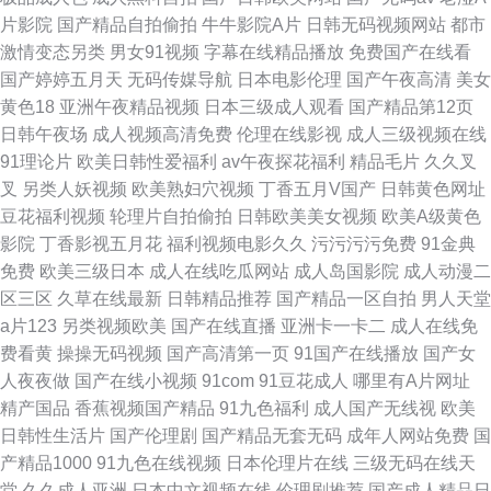
片影院
国产精品自拍偷拍
牛牛影院A片
日韩无码视频网站
都市
激情变态另类
男女91视频
字幕在线精品播放
免费国产在线看
国产婷婷五月天
无码传媒导航
日本电影伦理
国产午夜高清
美女
黄色18
亚洲午夜精品视频
日本三级成人观看
国产精品第12页
日韩午夜场
成人视频高清免费
伦理在线影视
成人三级视频在线
91理论片
欧美日韩性爱福利
av午夜探花福利
精品毛片
久久叉
叉
另类人妖视频
欧美熟妇穴视频
丁香五月V国产
日韩黄色网址
豆花福利视频
轮理片自拍偷拍
日韩欧美美女视频
欧美A级黄色
影院
丁香影视五月花
福利视频电影久久
污污污污免费
91金典
免费
欧美三级日本
成人在线吃瓜网站
成人岛国影院
成人动漫二
区三区
久草在线最新
日韩精品推荐
国产精品一区自拍
男人天堂
a片123
另类视频欧美
国产在线直播
亚洲卡一卡二
成人在线免
费看黄
操操无码视频
国产高清第一页
91国产在线播放
国产女
人夜夜做
国产在线小视频
91com
91豆花成人
哪里有A片网址
精产国品
香蕉视频国产精品
91九色福利
成人国产无线视
欧美
日韩性生活片
国产伦理剧
国产精品无套无码
成年人网站免费
国
产精品1000
91九色在线视频
日本伦理片在线
三级无码在线天
堂
久久成人亚洲
日本中文视频在线
伦理剧推荐
国产成人精品日