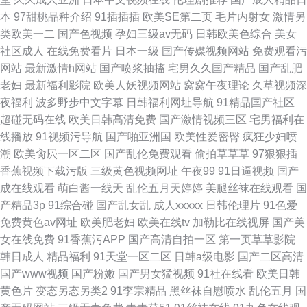
本
97甜桃品种介绍
91插插插
欧美SE第二页
毛片内射女
激情另
类欧美一二
国产色视频
孕妇三级av无码
日韩欧美色综合
美女
社区成人
在线免费看片
日本一级
国产传媒视频网站
免费观看污
网站
最新激情h网站
国产喷浆抽搐
宅男久久国产精品
国产乱肥
老妇
最新福利影院
欧美人妖视频网站
窝窝午夜理论
久草视频深
夜福利
波多野步中文字幕
日韩福利网址导航
91精品国产社区
超碰无码在线
欧美日韩高清免费
国产激情视频三区
宅男福利在
线播放
91视频污导航
国产啪亚洲国
欧美性爱密臀
疯狂少妇喷
潮
欧美肏屄一区二区
国产乱伦免费观看
偷拍草草草
97狠狠插
香蕉视频下载污版
三级黄色视频网址
午夜99
91日逼视频
国产
成在线观看
萌白酱一线天
乱伦五月天婷婷
美腿丝袜在线观看
国
产精品3p
91综合碰
国产乱女乱
成人xxxxx
日韩伦理片
91色爱
免费黄色av网址
欧美肥老妇
欧美在线tv
加勒比在线视屏
国产美
女在线免费
91香蕉污APP
国产高清自拍一区
第一页草草影院
韩日成人
精品福利
91天堂一区二区
日韩a级电影
国产二区高清
国产www视频
国产粉嫩
国产男女猛视频
91社在线看
欧美日韩
黄色片
变态另态另类2
91李宗精品
黑丝袜自慰喷水
乱伦五月
国